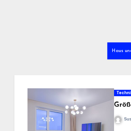
Zum
Inhalt
springen
Haus u
Techni
Größ
Sus