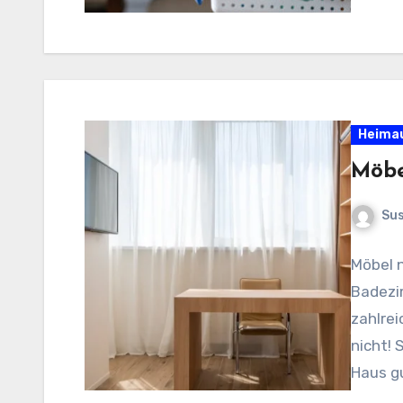
Heima
Möbe
Sus
Möbel 
Badezi
zahlre
nicht! 
Haus g