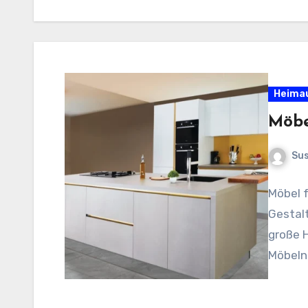
Heima
Möbe
Sus
Möbel f
Gestalt
große 
Möbeln 