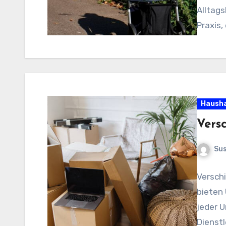
Alltags
Praxis,
Hausha
Vers
Sus
Versch
bieten
jeder U
Dienstl